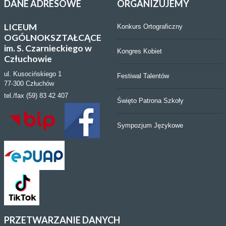
DANE
ADRESOWE
ORGANIZUJEMY
LICEUM
Konkurs Ortograficzny
OGÓLNOKSZTAŁCĄCE
im. S. Czarnieckiego w
Kongres Kobiet
Człuchowie
ul. Kusocińskiego 1
Festiwal Talentów
77-300 Człuchów
tel./fax (59) 83 42 407
Święto Patrona Szkoły
Sympozjum Językowe
PRZETWARZANIE
DANYCH