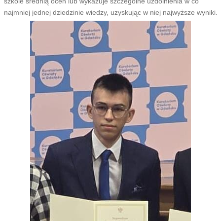
szkole średnią ocen lub wykazuje szczególne uzdolnienia w co
najmniej jednej dziedzinie wiedzy, uzyskując w niej najwyższe wyniki.