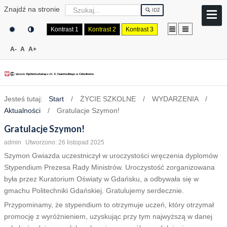
Znajdź na stronie
IDŹ
Kontrast 1
Kontrast 2
Kontrast 3
A-
A
A+
Jesteś tutaj:
Start
/
ŻYCIE SZKOLNE
/
WYDARZENIA
/
Aktualności
/
Gratulacje Szymon!
Gratulacje Szymon!
admin
Utworzono: 26 listopad 2025
Szymon Gwiazda uczestniczył w uroczystości wręczenia dyplomów
Stypendium Prezesa Rady Ministrów. Uroczystość zorganizowana
była przez Kuratorium Oświaty w Gdańsku, a odbywała się w
gmachu Politechniki Gdańskiej. Gratulujemy serdecznie.
Przypominamy, że stypendium to otrzymuje uczeń, który otrzymał
promocję z wyróżnieniem, uzyskując przy tym najwyższą w danej