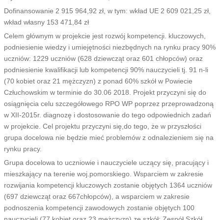
Dofinansowanie 2 915 964,92 zł, w tym: wkład UE 2 609 021,25 zł,
wkład własny 153 471,84 zł
Celem głównym w projekcie jest rozwój kompetencji. kluczowych,
podniesienie wiedzy i umiejętności niezbędnych na rynku pracy 90%
uczniów: 1229 uczniów (628 dziewcząt oraz 601 chłopców) oraz
podniesienie kwalifikacji lub kompetencji 90% nauczycieli tj. 91 n-li
(70 kobiet oraz 21 mężczyzn) z ponad 60% szkół w Powiecie
Człuchowskim w terminie do 30.06 2018. Projekt przyczyni się do
osiągnięcia celu szczegółowego RPO WP poprzez przeprowadzoną
w XII-2015r. diagnozę i dostosowanie do tego odpowiednich zadań
w projekcie. Cel projektu przyczyni się,do tego, że w przyszłości
grupa docelowa nie będzie mieć problemów z odnalezieniem się na
rynku pracy.
Grupa docelowa to uczniowie i nauczyciele uczący się, pracujący i
mieszkający na terenie woj.pomorskiego. Wsparciem w zakresie
rozwijania kompetencji kluczowych zostanie objętych 1364 uczniów
(697 dziewcząt oraz 667chłopców), a wsparciem w zakresie
podnoszenia kompetencji zawodowych zostanie objętych 100
nauczycieli (77 kobiet oraz 23 mężczyzn) ze szkół: Zespół Szkół