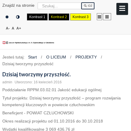
Znajdź na stronie
IDŹ
Kontrast 1
Kontrast 2
Kontrast 3
A-
A
A+
Jesteś tutaj:
Start
/
O LICEUM
/
PROJEKTY
/
Dzisiaj tworzymy przyszłość
Dzisiaj tworzymy przyszłość.
admin
Utworzono: 16 kwiecień 2016
Poddziałanie RPPM.03.02.01 Jakość edukacji ogólnej
Tytuł projektu: Dzisiaj tworzymy przyszłość – program rozwijania
kompetencji kluczowych w powiecie człuchowskim
Beneficjent - POWIAT CZŁUCHOWSKI
Okres realizacji projektu od 01.10.2016 do 30.10.2018
Wydatki kwalifikowalne 3 069 436,76 zł