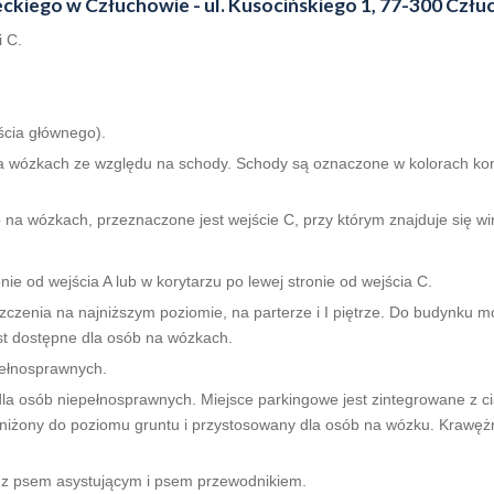
ckiego w Człuchowie - ul. Kusocińskiego 1, 77-300 Czł
i C.
ścia głównego).
na wózkach ze względu na schody. Schody są oznaczone w kolorach kont
 na wózkach, przeznaczone jest wejście C, przy którym znajduje się wi
nie od wejścia A lub w korytarzu po lewej stronie od wejścia C.
czenia na najniższym poziomie, na parterze i I piętrze. Do budynku m
est dostępne dla osób na wózkach.
pełnosprawnych.
a osób niepełnosprawnych. Miejsce parkingowe jest zintegrowane z c
bniżony do poziomu gruntu i przystosowany dla osób na wózku. Krawężn
 z psem asystującym i psem przewodnikiem.