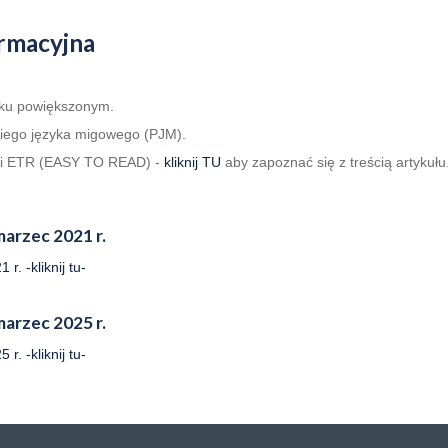
rmacyjna
uku powiększonym.
kiego języka migowego (PJM).
rsji ETR (EASY TO READ) -
kliknij TU
aby zapoznać się z treścią artykułu
arzec 2021 r.
. -kliknij tu-
arzec 2025 r.
. -kliknij tu-