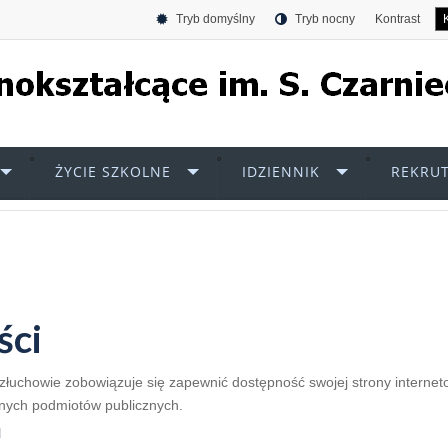
Tryb domyślny
Tryb nocny
Kontrast
ŻYCIE SZKOLNE
IDZIENNIK
REKRUT
ści
Człuchowie
zobowiązuje się zapewnić dostępność swojej
strony interne
ilnych podmiotów publicznych.
l