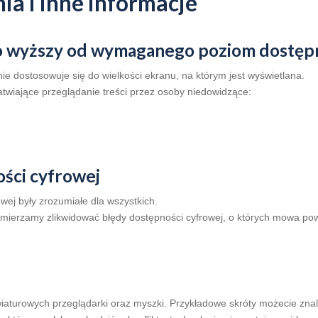
ia i inne informacje
o wyższy od wymaganego poziom dostępn
ie dostosowuje się do wielkości ekranu, na którym jest wyświetlana.
twiające przeglądanie treści przez osoby niedowidzące:
ości cyfrowej
owej były zrozumiałe dla wszystkich.
ierzamy zlikwidować błędy dostępności cyfrowej, o których mowa po
aturowych przeglądarki oraz myszki. Przykładowe skróty możecie zna