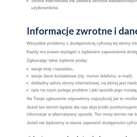
Strona internetowa nie zawiera skrótów klawiaturowych
użytkowników.
Informacje zwrotne i da
Wszystkie problemy z dostępnością cyfrową tej strony in
Każdy ma prawo wystąpić z żądaniem zapewnienia dostępno
Zgłaszając takie żądanie podaj:
swoje imię i nazwisko,
swoje dane kontaktowe (np. numer telefonu, e-mail),
dokładny adres strony internetowej, na której jest nie
opis na czym polega problem i jaki sposób jego rozwią
Na Twoje zgłoszenie odpowiemy najszybciej jak to możliwe
Jeżeli ten termin będzie dla nas zbyt krótki poinformuj
informacje w alternatywny sposób. Ten nowy termin nie b
Jeżeli nie będziemy w stanie zapewnić dostępności cyfro