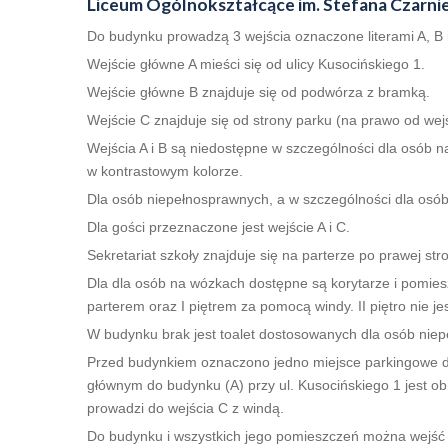
Liceum Ogólnokształcące im. Stefana Czarnie
Do budynku prowadzą 3 wejścia oznaczone literami A, B 
Wejście główne A mieści się od ulicy Kusocińskiego 1.
Wejście główne B znajduje się od podwórza z bramką.
Wejście C znajduje się od strony parku (na prawo od wej
Wejścia A i B są niedostępne w szczególności dla osób 
w kontrastowym kolorze.
Dla osób niepełnosprawnych, a w szczególności dla osób
Dla gości przeznaczone jest wejście A i C.
Sekretariat szkoły znajduje się na parterze po prawej stro
Dla dla osób na wózkach dostępne są korytarze i pomiesz
parterem oraz I piętrem za pomocą windy. II piętro nie j
W budynku brak jest toalet dostosowanych dla osób nie
Przed budynkiem oznaczono jedno miejsce parkingowe dl
głównym do budynku (A) przy ul. Kusocińskiego 1 jest o
prowadzi do wejścia C z windą.
Do budynku i wszystkich jego pomieszczeń można wejść