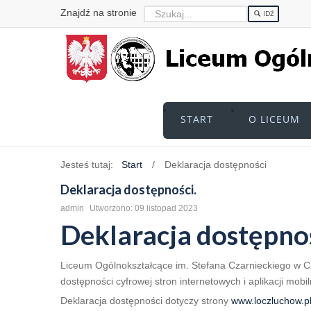
Znajdź na stronie
IDŹ
START
O LICEUM
Jesteś tutaj:
Start
/
Deklaracja dostępności
Deklaracja dostępności.
admin
Utworzono: 09 listopad 2023
Deklaracja dostępno
Liceum Ogólnokształcące im. Stefana Czarnieckiego w 
dostępności cyfrowej stron internetowych i aplikacji mob
Deklaracja dostępności dotyczy strony
www.loczluchow.p