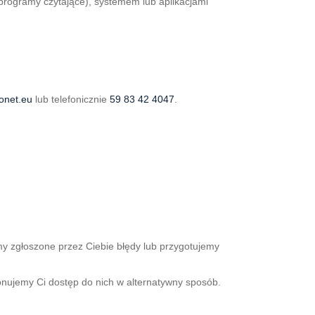
 programy czytające), systemem lub aplikacjami
onet.eu
lub telefonicznie
59 83 42 4047
.
imy zgłoszone przez Ciebie błędy lub przygotujemy
ponujemy Ci dostęp do nich w alternatywny sposób.