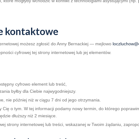
, które mogłyby wchodzić w konflikt z technologiami asystującymi (np.
ne kontaktowe
ternetowej możesz zgłosić do
Anny Bernackiej
— mejlowo
loczluchow@
ści cyfrowej tej strony internetowej lub jej elementów.
dostępny cyfrowo element lub treść,
zania byłby dla Ciebie najwygodniejszy.
, nie później niż w ciągu 7 dni od jego otrzymania.
emy Cię o tym. W tej informacji podamy nowy termin, do którego popraw
ędzie dłuższy niż 2 miesiące.
wej strony internetowej lub treści, wskazanej w Twoim żądaniu, zapro