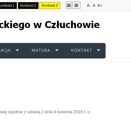
Kontrast 1
Kontrast 2
Kontrast 3
A-
A
A+
ACJA
MATURA
KONTAKT
towej
zgodnie z ustawą z dnia 4 kwietnia 2019 r. o