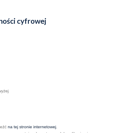
ości cyfrowej
wyżej
leźć
na tej stronie internetowej.