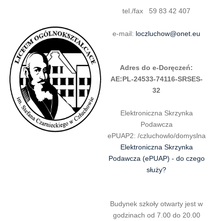
tel./fax 59 83 42 407
e-mail:
loczluchow@onet.eu
Adres do e-Doręczeń:
AE:PL-24533-74116-SRSES-
32
Elektroniczna Skrzynka
Podawcza
ePUAP2: /czluchowlo/domyslna
Elektroniczna Skrzynka
Podawcza (ePUAP) - do czego
służy?
Budynek szkoły otwarty jest w
godzinach od 7.00 do 20.00