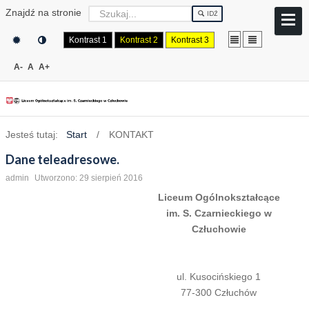
Znajdź na stronie
IDŹ
Kontrast 1
Kontrast 2
Kontrast 3
A-
A
A+
Jesteś tutaj:
Start
/
KONTAKT
Dane teleadresowe.
admin
Utworzono: 29 sierpień 2016
Liceum Ogólnokształcące
im. S. Czarnieckiego w
Człuchowie
ul. Kusocińskiego 1
77-300 Człuchów