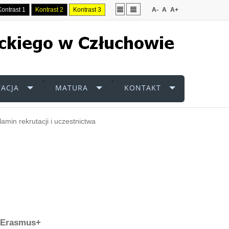
Kontrast 1
Kontrast 2
Kontrast 3
A-
A
A+
ACJA
MATURA
KONTAKT
amin rekrutacji i uczestnictwa
u Erasmus+