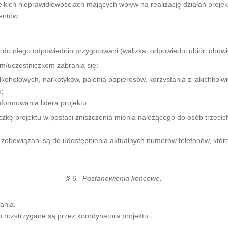
lkich nieprawidłowościach mających wpływ na realizację działań proje
entów:
do niego odpowiednio przygotowani (walizka, odpowiedni ubiór, obuwie
m/uczestniczkom zabrania się:
oholowych, narkotyków, palenia papierosów, korzystania z jakichkolwi
u;
ormowania lidera projektu.
ę projektu w postaci zniszczenia mienia należącego do osób trzecic
zobowiązani są do udostępnienia aktualnych numerów telefonów, które 
§ 6. Postanowienia końcowe.
ania.
 rozstrzygane są przez koordynatora projektu.