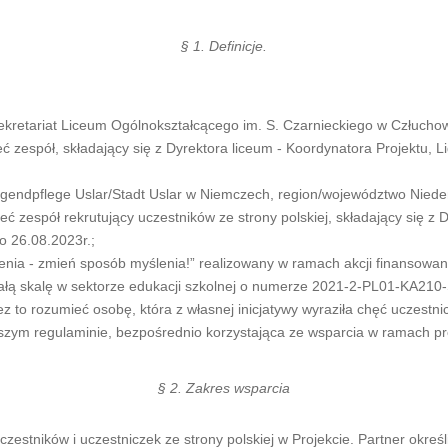
§ 1. Definicje.
ekretariat Liceum Ogólnokształcącego im. S. Czarnieckiego w Człuchow
 zespół, składający się z Dyrektora liceum - Koordynatora Projektu, Lid
ugendpflege Uslar/Stadt Uslar w Niemczech, region/województwo Niede
ć zespół rekrutujący uczestników ze strony polskiej, składający się z D
o 26.08.2023r.;
mienia - zmień sposób myślenia!” realizowany w ramach akcji finansow
łą skalę w sektorze edukacji szkolnej o numerze 2021-2-PL01-KA21
 to rozumieć osobę, która z własnej inicjatywy wyraziła chęć uczestnic
jszym regulaminie, bezpośrednio korzystająca ze wsparcia w ramach pr
§ 2. Zakres wsparcia
estników i uczestniczek ze strony polskiej w Projekcie. Partner określ