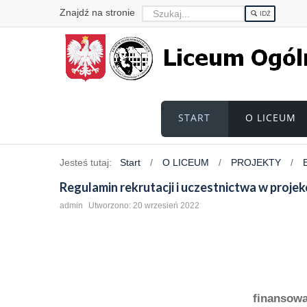
Znajdź na stronie
IDŹ
START
O LICEUM
Jesteś tutaj:
Start
/
O LICEUM
/
PROJEKTY
/
Regulamin rekrutacji i uczestnictwa w projekc
admin
Utworzono: 20 wrzesień 2022
finansowa