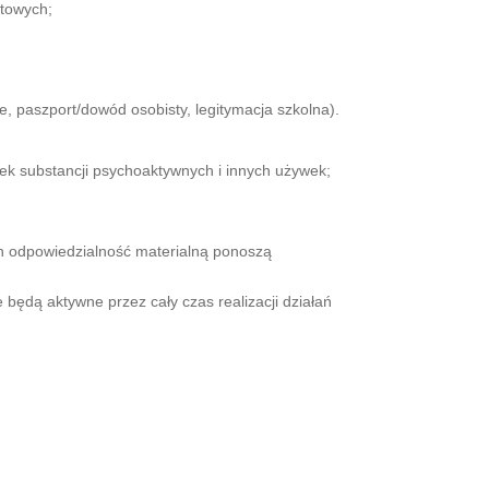
ktowych;
, paszport/dowód osobisty, legitymacja szkolna).
ek substancji psychoaktywnych i innych używek;
h odpowiedzialność materialną ponoszą
będą aktywne przez cały czas realizacji działań