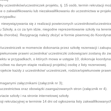
 uczestników/uczestniczek projektu, tj. 15 osób, termin rekrutacji moż
o zakwalifikowaniu lub niezakwalifikowaniu do uczestnictwa w projekc
przypadku:
ie niewywiązywania się z realizacji powierzonych uczestnikowi/uczestni
Szkoły, a co za tym idzie, niegodne reprezentowanie szkoły na terenie 
ła choroba). Rezygnację należy złożyć w formie pisemnej do Koordyna
ów/uczestniczek w momencie dokonania przez szkołę rezerwacji i zakupu
piekunowie prawni uczestnika/ uczestniczki zobowiązani zostaną do zw
jektu w przypadkach, o których mowa w ustępie 10, dokonuje koordynat
możliwe na danym etapie realizacji projektu) osobę z listy rezerwowej.
rojekcie każdy z uczestników/ uczestniczek, rodzice/opiekunowie prawni
maganymi załącznikami (załącznik nr 3);
uczestnictwa oraz obowiązki zaangażowanych stron (załącznik nr 4).
cie szkoły i na stronie internetowej szkoły.
i rekrutacyjnej w terminie 14 dni od ogłoszenia listy zakwalifikowanyc