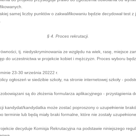
ifikowanych.
iej samej liczby punktów o zakwalifikowaniu będzie decydował test z j
.
§ 4. Proces rekrutacji.
ności, tj. niedyskryminowania ze względu na wiek, rasę, miejsce zami
p do uczestnictwa w projekcie kobiet i mężczyzn. Proces wyboru będzi
minie 23-30 września 20222 r.
licy ogłoszeń w siedzibie szkoły, na stronie internetowej szkoły - pod
zobowiązani są do złożenia formularza aplikacyjnego - przystąpienia d
i kandydat/kandydatka może zostać poproszony o uzupełnienie braków
o terminie lub będą miały braki formalne, które nie zostały uzupełnio
ojekcie decyduje Komisja Rekrutacyjna na podstawie niniejszego regula
rwową.