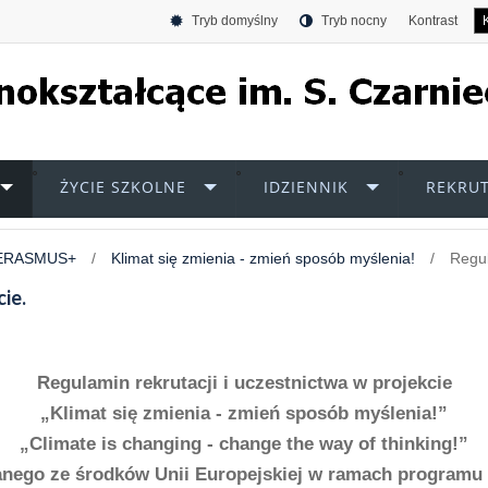
Tryb domyślny
Tryb nocny
Kontrast
ŻYCIE SZKOLNE
IDZIENNIK
REKRUT
ERASMUS+
/
Klimat się zmienia - zmień sposób myślenia!
/
Regul
ie.
Regulamin rekrutacji i uczestnictwa w projekcie
„Klimat się zmienia - zmień sposób myślenia!”
„Climate is changing - change the way of thinking!”
nego ze środków Unii Europejskiej w ramach program