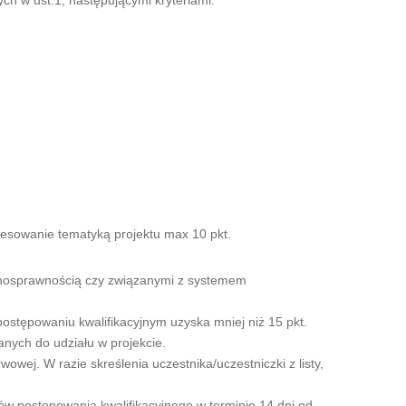
resowanie tematyką projektu max 10 pkt.
łnosprawnością czy związanymi z systemem
ostępowaniu kwalifikacyjnym uzyska mniej niż 15 pkt.
anych do udziału w projekcie.
owej. W razie skreślenia uczestnika/uczestniczki z listy,
ów postępowania kwalifikacyjnego w terminie 14 dni od