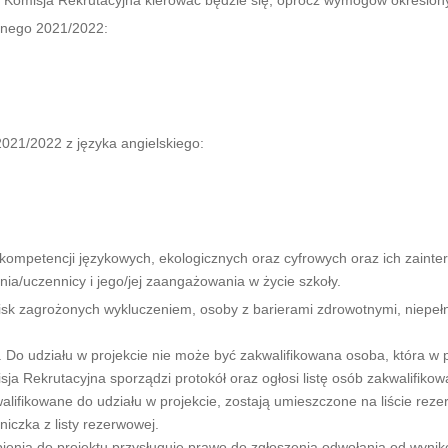
lnego 2021/2022:
021/2022 z języka angielskiego:
 kompetencji językowych, ekologicznych oraz cyfrowych oraz ich zainte
/uczennicy i jego/jej zaangażowania w życie szkoły.
sk zagrożonych wykluczeniem, osoby z barierami zdrowotnymi, niepe
o udziału w projekcie nie może być zakwalifikowana osoba, która w p
 Rekrutacyjna sporządzi protokół oraz ogłosi listę osób zakwalifikow
ifikowane do udziału w projekcie, zostają umieszczone na liście rezerw
niczka z listy rezerwowej.
ienia do projektu przysługuje prawo do zgłoszenia odwołania od wynik