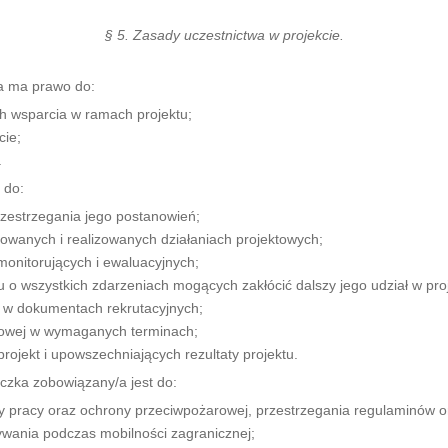
§ 5. Zasady uczestnictwa w projekcie.
a ma prawo do:
 wsparcia w ramach projektu;
cie;
.
 do:
zestrzegania jego postanowień;
wanych i realizowanych działaniach projektowych;
onitorujących i ewaluacyjnych;
o wszystkich zdarzeniach mogących zakłócić dalszy jego udział w proj
 w dokumentach rekrutacyjnych;
towej w wymaganych terminach;
jekt i upowszechniających rezultaty projektu.
czka zobowiązany/a jest do:
 pracy oraz ochrony przeciwpożarowej, przestrzegania regulaminów ora
wania podczas mobilności zagranicznej;