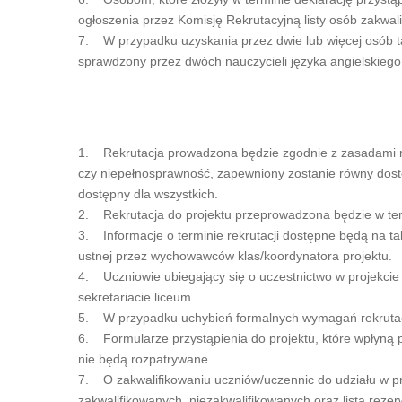
ogłoszenia przez Komisję Rekrutacyjną listy osób zakwal
7. W przypadku uzyskania przez dwie lub więcej osób tak
sprawdzony przez dwóch nauczycieli języka angielskiego
1. Rekrutacja prowadzona będzie zgodnie z zasadami rów
czy niepełnosprawność, zapewniony zostanie równy dostę
dostępny dla wszystkich.
2. Rekrutacja do projektu przeprowadzona będzie w ter
3. Informacje o terminie rekrutacji dostępne będą na tab
ustnej przez wychowawców klas/koordynatora projektu.
4. Uczniowie ubiegający się o uczestnictwo w projekcie 
sekretariacie liceum.
5. W przypadku uchybień formalnych wymagań rekrutacj
6. Formularze przystąpienia do projektu, które wpłyną p
nie będą rozpatrywane.
7. O zakwalifikowaniu uczniów/uczennic do udziału w pr
zakwalifikowanych, niezakwalifikowanych oraz listą reze