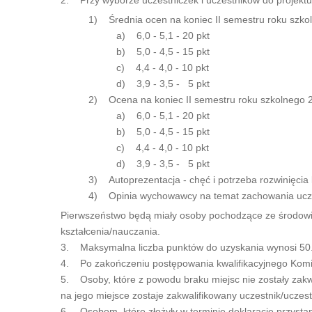
1) Średnia ocen na koniec II semestru roku szko
a) 6,0 - 5,1 - 20 pkt
b) 5,0 - 4,5 - 15 pkt
c) 4,4 - 4,0 - 10 pkt
d) 3,9 - 3,5 - 5 pkt
2) Ocena na koniec II semestru roku szkolnego 2
a) 6,0 - 5,1 - 20 pkt
b) 5,0 - 4,5 - 15 pkt
c) 4,4 - 4,0 - 10 pkt
d) 3,9 - 3,5 - 5 pkt
3) Autoprezentacja - chęć i potrzeba rozwinięcia
4) Opinia wychowawcy na temat zachowania ucznia
Pierwszeństwo będą miały osoby pochodzące ze środowi
kształcenia/nauczania.
3. Maksymalna liczba punktów do uzyskania wynosi 50. D
4. Po zakończeniu postępowania kwalifikacyjnego Komisja
5. Osoby, które z powodu braku miejsc nie zostały zakwal
na jego miejsce zostaje zakwalifikowany uczestnik/uczest
6. Osobom, które złożyły w terminie deklarację przystąp