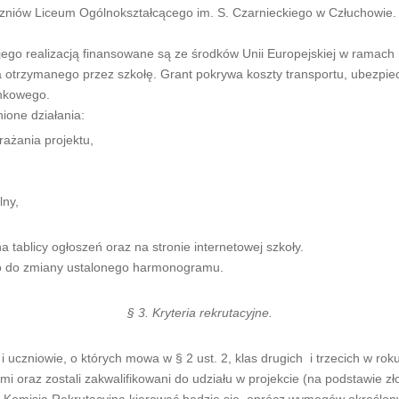
czniów Liceum Ogólnokształcącego im. S. Czarnieckiego w Człuchowie.
 jego realizacją finansowane są ze środków Unii Europejskiej w ramac
 otrzymanego przez szkołę. Grant pokrywa koszty transportu, ubezpie
onkowego.
one działania:
ażania projektu,
lny,
blicy ogłoszeń oraz na stronie internetowej szkoły.
o do zmiany ustalonego harmonogramu.
§ 3. Kryteria rekrutacyjne.
uczniowie, o których mowa w § 2 ust. 2, klas drugich i trzecich w roku
i oraz zostali zakwalifikowani do udziału w projekcie (na podstawie zł
 Komisja Rekrutacyjna kierować będzie się, oprócz wymogów określonyc