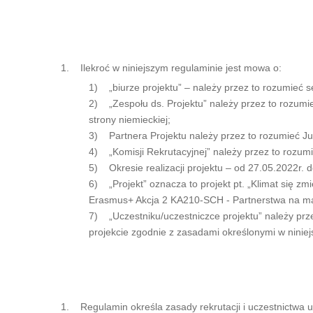
1. Ilekroć w niniejszym regulaminie jest mowa o:
1) „biurze projektu” – należy przez to rozumieć s
2) „Zespołu ds. Projektu” należy przez to rozumieć
strony niemieckiej;
3) Partnera Projektu należy przez to rozumieć J
4) „Komisji Rekrutacyjnej” należy przez to rozumie
5) Okresie realizacji projektu – od 27.05.2022r. d
6) „Projekt” oznacza to projekt pt. „Klimat się z
Erasmus+ Akcja 2 KA210-SCH - Partnerstwa na ma
7) „Uczestniku/uczestniczce projektu” należy przez
projekcie zgodnie z zasadami określonymi w ninie
1. Regulamin określa zasady rekrutacji i uczestnictwa ucz