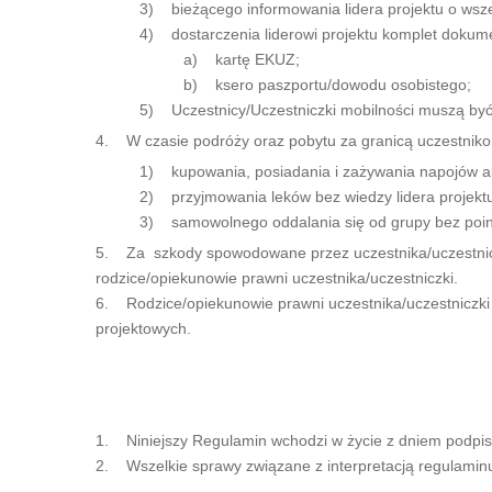
3) bieżącego informowania lidera projektu o wsze
4) dostarczenia liderowi projektu komplet dokum
a) kartę EKUZ;
b) ksero paszportu/dowodu osobistego;
5) Uczestnicy/Uczestniczki mobilności muszą być 
4. W czasie podróży oraz pobytu za granicą uczestniko
1) kupowania, posiadania i zażywania napojów alk
2) przyjmowania leków bez wiedzy lidera projekt
3) samowolnego oddalania się od grupy bez poinf
5. Za szkody spowodowane przez uczestnika/uczestniczk
rodzice/opiekunowie prawni uczestnika/uczestniczki.
6. Rodzice/opiekunowie prawni uczestnika/uczestniczki 
projektowych.
1. Niniejszy Regulamin wchodzi w życie z dniem podpis
2. Wszelkie sprawy związane z interpretacją regulaminu