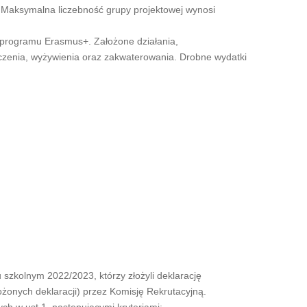
 Maksymalna liczebność grupy projektowej wynosi
h programu Erasmus+. Założone działania,
czenia, wyżywienia oraz zakwaterowania. Drobne wydatki
 szkolnym 2022/2023, którzy złożyli deklarację
ożonych deklaracji) przez Komisję Rekrutacyjną.
h w ust.1, następującymi kryteriami: