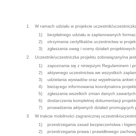
1. W ramach udziału w projekcie uczestnik/uczestniczk
1) bezpłatnego udziału w zaplanowanych formach
2) otrzymania certyfikatów uczestnictwa w projek
3) zgłaszania uwag i oceny działań projektowych
2. Uczestnik/uczestniczka projektu zobowiązany/na jest
1) zapoznania się z niniejszym Regulaminem i pr
2) aktywnego uczestnictwa we wszystkich zaplano
3) udzielania wywiadów oraz wypełniania ankiet m
4) bieżącego informowania koordynatora projektu 
5) zgłaszania wszelkich zmian danych zawartych
6) dostarczenia kompletnej dokumentacji projek
7) prowadzenia aktywnych działań promujących pro
3. W trakcie mobilności zagranicznej uczestnik/uczestni
1) przestrzegania zasad bezpieczeństwa i higieny
2) przestrzegania prawa i prawidłowego zachowy