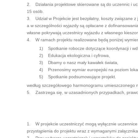
2. Działania projektowe skierowane są do uczennic i u
15 osób.
3. Udział w Projekcie jest bezpłatny, koszty związane z
a w szczególności wyjazdy są opłacane z dofinansowania
własne pokrywają uczestnicy wyjazdu z własnego kiesz
4. W ramach projektu realizowane będą poniżej wymieni
1) Spotkanie robocze dotyczące koordynacji i wdr
2) Edukacja ekologiczna i cyfrowa,
3) Dbamy o nasz mały kawałek świata,
4) Przenosimy wymiar europejski na poziom loka
5) Spotkanie podsumowujące projekt.
według szczegółowego harmonogramu umieszczonego na ta
5. Zastrzega się, w uzasadnionych przypadkach, praw
1. W projekcie uczestniczyć mogą wyłącznie uczennice i 
przystąpienia do projektu wraz z wymaganymi załącznikam
2. Przy wyborze uczestniczek i uczestników do projektu