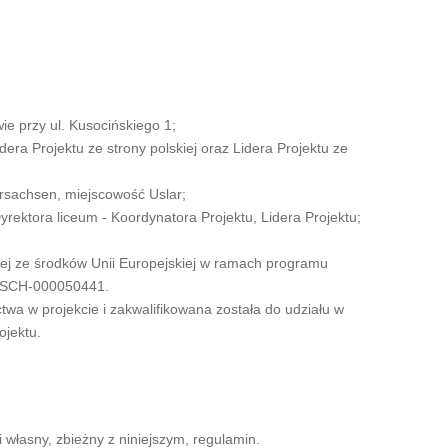
ie przy ul. Kusocińskiego 1;
era Projektu ze strony polskiej oraz Lidera Projektu ze
rsachsen, miejscowość Uslar;
yrektora liceum - Koordynatora Projektu, Lidera Projektu;
anej ze środków Unii Europejskiej w ramach programu
0-SCH-000050441.
twa w projekcie i zakwalifikowana została do udziału w
ojektu.
i własny, zbieżny z niniejszym, regulamin.