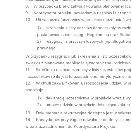
8. W przypadku braku zakwalifikowania planowanej liczby
9. Koordynator projektu powiadamia uczniów i uczennice 
10. Udział ucznia/uczennicy w projekcie może ustać w 
1) skreślenia z listy uczniów danej szkoły: w raz
postanowienia niniejszego Regulaminu oraz Statutu 
2) rezygnacji z przyczyn losowych (np. długotrwa
prawnego.
W przypadku rezygnacji lub skreślenia z listy uczestnik
związku z planowaną mobilnością zagraniczną, rodzice/o
11. Skreślenia ucznia/uczennicy z listy uczestników pro
i uczestników (o ile jest to uzasadnione merytorycznie i 
12. W chwili zakwalifikowania i rozpoczęcia udziału w p
podpisuje:
1) deklarację uczestnictwa w projekcie wraz z wy
2) umowę udziału w projekcie definiującą zakres 
13. Dokumentacja rekrutacyjna dostępna jest w sekretaria
14. Kandydatowi przysługuje odwołanie od decyzji komisj
wraz z uzasadnieniem do Koordynatora Projektu.