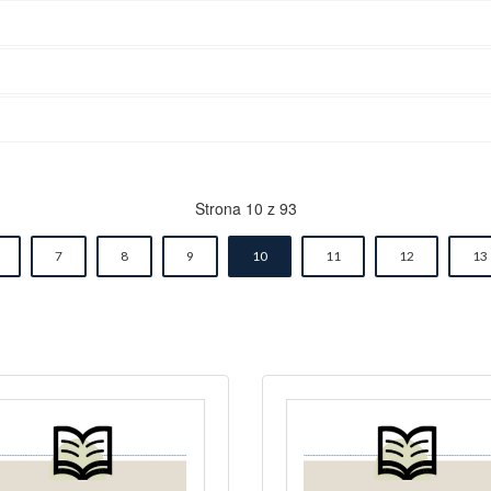
Strona 10 z 93
7
8
9
10
11
12
13