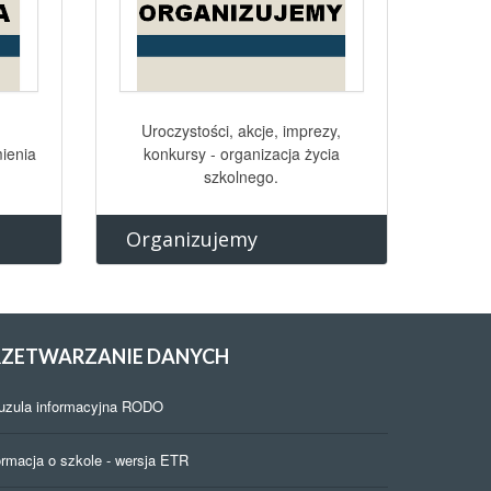
Uroczystości, akcje, imprezy,
ienia
konkursy - organizacja życia
szkolnego.
Organizujemy
RZETWARZANIE
DANYCH
uzula informacyjna RODO
ormacja o szkole - wersja ETR