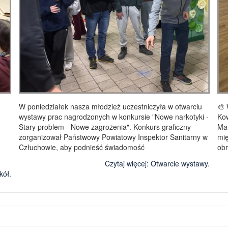
W poniedziałek nasza młodzież uczestniczyła w otwarciu
🎨 
wystawy prac nagrodzonych w konkursie "Nowe narkotyki -
Kow
Stary problem - Nowe zagrożenia". Konkurs graficzny
Mar
zorganizował Państwowy Powiatowy Inspektor Sanitarny w
mię
Człuchowie, aby podnieść świadomość
obr
Czytaj więcej: Otwarcie wystawy.
kół.