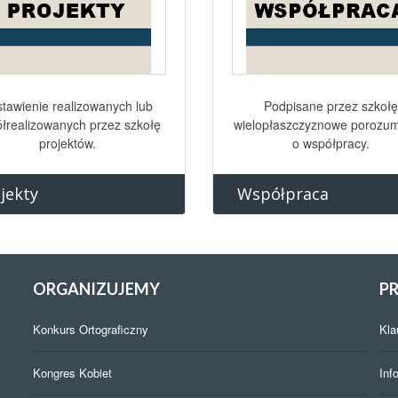
tawienie realizowanych lub
Podpisane przez szkołę
łrealizowanych przez szkołę
wielopłaszczyznowe porozum
projektów.
o współpracy.
jekty
Współpraca
ORGANIZUJEMY
P
Konkurs Ortograficzny
Kla
Kongres Kobiet
Inf