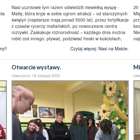
Nasi uczniowie tym razem odwiedzili niewielką wyspę -
20 
ęła
Maltę, która kryje w sobie ogrom atrakcji – od starożytnych
Mię
świątyń (najstarsze mają ponad 5000 lat), przez fortyfikacje
prz
z czasów rycerzy maltańskich, po nowoczesne centra
bez
rozrywki. Zaskakuje różnorodność – każdego dnia można
Nie
robić coś innego: pływać, podziwiać freski w kościołach,
naj
my!!
Czytaj więcej: Nasi na Malcie.
Otwarcie wystawy.
Mi
Utworzono: 18 listopad 2025
Utw