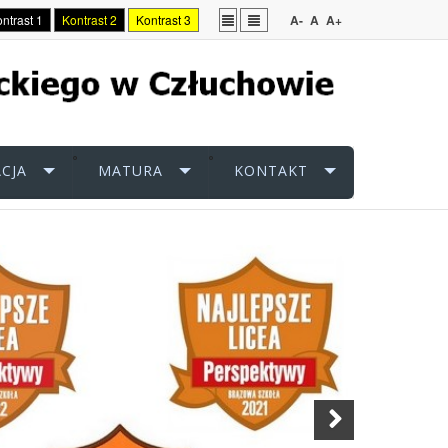
ntrast 1
Kontrast 2
Kontrast 3
A-
A
A+
CJA
MATURA
KONTAKT
Next