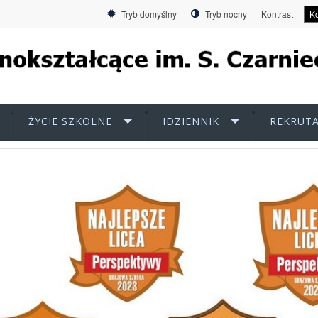
Tryb domyślny
Tryb nocny
Kontrast
Ko
ŻYCIE SZKOLNE
IDZIENNIK
REKRUTA