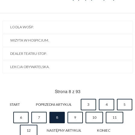
Za nami trzecia zdalna lekcja obywatelska organizowana przez
Ministerstwo Sprawiedliwości pod patronatem Ministra Edukacji.
Tym razem gościem spotkania był Prezydent Ciechanowa – pan
Krzysztof Kosiński, który w bardzo interesujący sposób opowiedział
młodzieży o funkcjonowaniu samorządu lokalnego.
Czytaj więcej: Lekcja obywatelska.
LO DLA WOŚP.
WIZYTA W HOSPICJUM.
DEALER TEATRU STOP.
LEKCJA OBYWATELSKA.