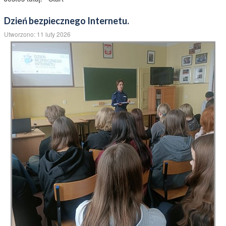
ącznie dla Was wspaniała oferta!!! Cztery różne
sy. Każdy znajdzie coś dla siebie!!! Zapraszamy
Jesteś tutaj:
Start
Dzień bezpiecznego Internetu.
Utworzono: 11 luty 2026