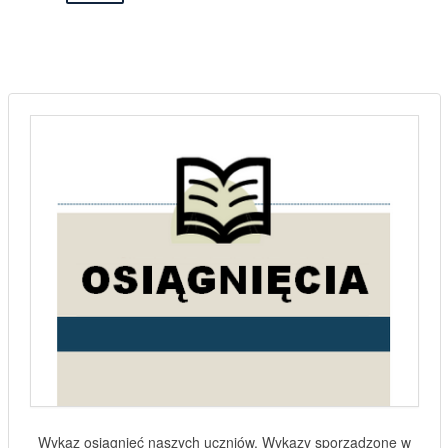
Strona 8 z 93
START
POPRZEDNI ARTYKUŁ
3
4
5
6
7
8
9
10
11
12
NASTĘPNY ARTYKUŁ
KONIEC