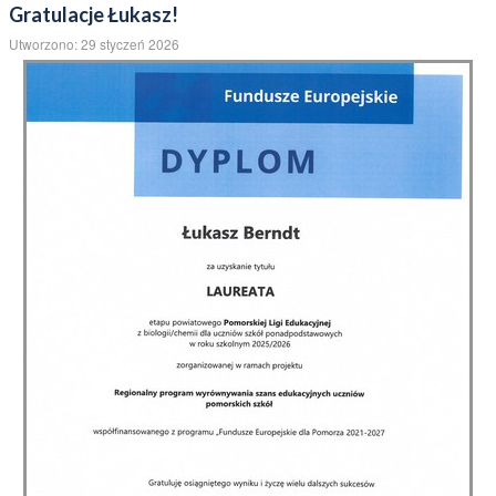
Z powodu bardzo śliskich dróg i niesprzyjającej aury autobusy mogą
mieć duże opóźnienia. Jeśli ktoś miałby długo czekać, to proszę
wracać do domu. Przede wszystkim musicie być bezpieczni.
Z ciepłymi pozdrowieniami dyrektorka szkoły K. Łuczycka
Gratulacje Łukasz!
Utworzono: 29 styczeń 2026