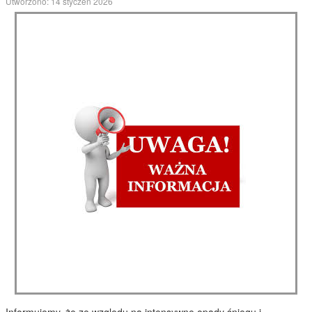
Diagnostyka i leczenie chorób przewodu pokarmowego u
najmłodszych pacjentów
Czytaj więcej: Liceum dla WOŚP.
Informacja.
Utworzono: 14 styczeń 2026