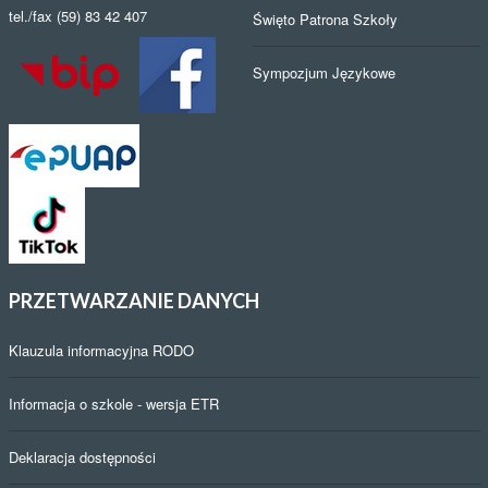
Konkurs Ortograficzny
LICEUM
OGÓLNOKSZTAŁCĄCE
im. S. Czarnieckiego w
Kongres Kobiet
Człuchowie
ul. Kusocińskiego 1
Festiwal Talentów
77-300 Człuchów
tel./fax (59) 83 42 407
Święto Patrona Szkoły
Sympozjum Językowe
PRZETWARZANIE
DANYCH